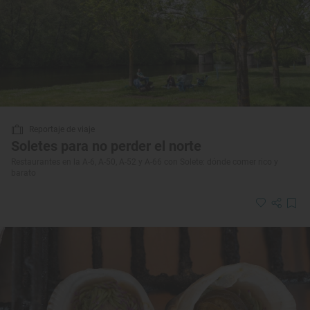
Reportaje de viaje
Soletes para no perder el norte
Restaurantes en la A-6, A-50, A-52 y A-66 con Solete: dónde comer rico y
barato