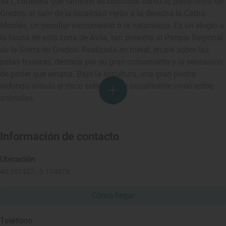
941, carretera que también es conocida como la plataforma de
Gredos, al salir de la localidad verán a la derecha la Cabra
Montés, un peculiar monumento a la naturaleza. Es un elogio a
la fauna de esta zona de Ávila, tan próxima al Parque Regional
de la Sierra de Gredos. Realizada en metal, en pie sobre las
patas traseras, destaca por su gran cornamenta y la sensación
de poder que emana. Bajo la escultura, una gran piedra
redonda simula el risco sobre el que usualmente viven estos
animales.
Información de contacto
Ubicación
40.351327, -5.174070
Cómo llegar
Teléfono