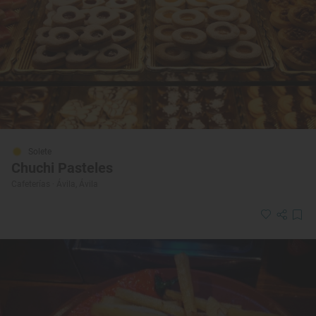
Solete
Chuchi Pasteles
Cafeterías · Ávila, Ávila