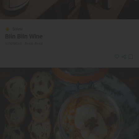
Solete
Blin Blin Wine
Vinotecas · Ávila, Ávila