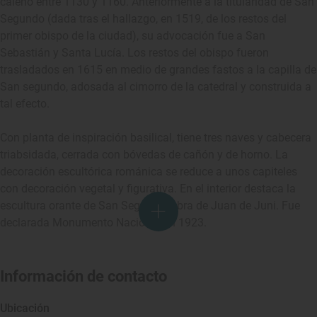
caleño entre 1130 y 1160. Anteriormente a la titularidad de San
Segundo (dada tras el hallazgo, en 1519, de los restos del
primer obispo de la ciudad), su advocación fue a San
Sebastián y Santa Lucía. Los restos del obispo fueron
trasladados en 1615 en medio de grandes fastos a la capilla de
San segundo, adosada al cimorro de la catedral y construida a
tal efecto.
Con planta de inspiración basilical, tiene tres naves y cabecera
triabsidada, cerrada con bóvedas de cañón y de horno. La
decoración escultórica románica se reduce a unos capiteles
con decoración vegetal y figurativa. En el interior destaca la
escultura orante de San Segundo, obra de Juan de Juni. Fue
declarada Monumento Nacional en 1923.
Información de contacto
Ubicación