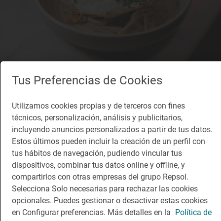
Tus Preferencias de Cookies
Solete
Taberna El Botero
Bares · Toledo, Toledo
Utilizamos cookies propias y de terceros con fines
técnicos, personalización, análisis y publicitarios,
incluyendo anuncios personalizados a partir de tus datos.
Estos últimos pueden incluir la creación de un perfil con
¡Mantente al tanto!
tus hábitos de navegación, pudiendo vincular tus
Suscríbete a la newsletter de los amantes del viaje y de
dispositivos, combinar tus datos online y offline, y
la buena comida
compartirlos con otras empresas del grupo Repsol.
Selecciona Solo necesarias para rechazar las cookies
Suscribirme
opcionales. Puedes gestionar o desactivar estas cookies
en Configurar preferencias. Más detalles en la
Política de