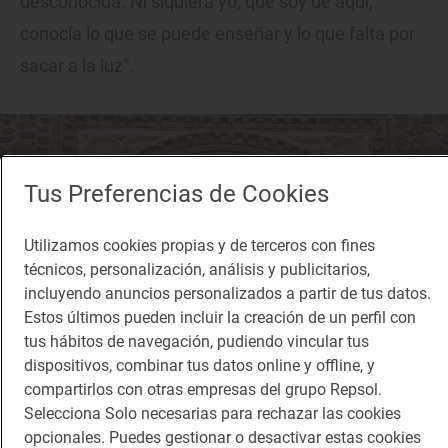
desconocida. Ni siquiera yo, que soy de aquí,
conocía lo que se puede enseñar y lo que falta por
sacar a la luz”.
Tus Preferencias de Cookies
Utilizamos cookies propias y de terceros con fines
técnicos, personalización, análisis y publicitarios,
incluyendo anuncios personalizados a partir de tus datos.
Estos últimos pueden incluir la creación de un perfil con
tus hábitos de navegación, pudiendo vincular tus
dispositivos, combinar tus datos online y offline, y
compartirlos con otras empresas del grupo Repsol.
Selecciona Solo necesarias para rechazar las cookies
opcionales. Puedes gestionar o desactivar estas cookies
Con la pulsera se puede acceder al interior del rosetón del gótico flamígero