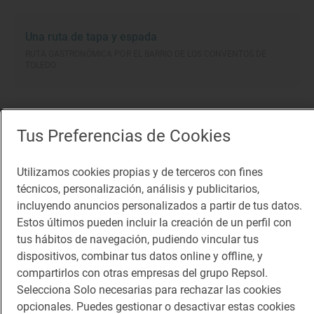
Una ruta de tapa y espada
RUTA GASTRONÓMICA POR EL BARRIO DE LOS CONVENTOS DE
TOLEDO
Los casi 200 metros que mide el puente se hacen
Tus Preferencias de Cookies
cortos imaginando cuántas historias debieron
ocurrir en el mismo lugar que ahora atravesamos.
Utilizamos cookies propias y de terceros con fines
A ambos lados del puente -reconstruido en los
técnicos, personalización, análisis y publicitarios,
incluyendo anuncios personalizados a partir de tus datos.
años 20 del siglo pasado- el río rodea la ciudad en
Estos últimos pueden incluir la creación de un perfil con
una mezcla imponente de urbanismo y naturaleza.
tus hábitos de navegación, pudiendo vincular tus
Y así, llegamos a la Puerta de Alcántara (siglos VII-
dispositivos, combinar tus datos online y offline, y
compartirlos con otras empresas del grupo Repsol.
X), que atraviesa la muralla que rodea la urbe. “Si la
Selecciona Solo necesarias para rechazar las cookies
cruzáramos llegaríamos al convento de la
opcionales. Puedes gestionar o desactivar estas cookies