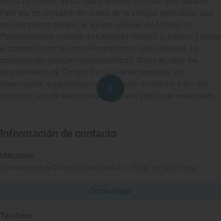
María de Padilla, de ahí que mandase construir este palacio.
Para ello se utilizaron los restos de la antigua edificación que
ocupaba dicho terreno, el alcázar-palacio de Alfonso XI.
Posteriormente, Gutierre de Cárdenas compró el palacio y sobre
él construyó otro en estilo renacentista. Años después, lo
ocuparon las monjas concepcionistas. Ahora es sede del
Ayuntamiento de Torrijos. En su interior destacan sus
artesonados, especialmente el del salón de plenos, y los dos
claustros, uno de ellos cubierto con una cúpula de metacrilato.
Información de contacto
Ubicación
Ayuntamiento de Torrijos, Plaza San Gil, 7, 45500 Torrijos, Toledo
Cómo llegar
Teléfono