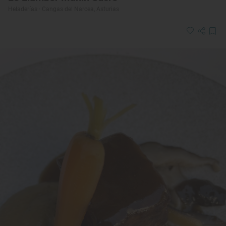
Heladerías · Cangas del Narcea, Asturias