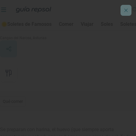
Soletes de Famosos
Comer
Viajar
Soles
Solete
Frixuelos
Cangas del Narcea
, Asturias
Qué comer
Se preparan con harina, el huevo (que siempre aporta