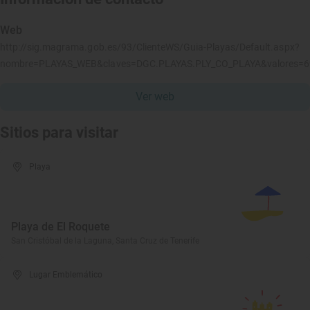
Web
http://sig.magrama.gob.es/93/ClienteWS/Guia-Playas/Default.aspx?
nombre=PLAYAS_WEB&claves=DGC.PLAYAS.PLY_CO_PLAYA&valores=
Ver web
Sitios para visitar
Playa
Playa de El Roquete
San Cristóbal de la Laguna, Santa Cruz de Tenerife
Lugar Emblemático