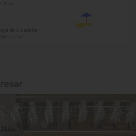
Playa
laya de A Ladeira
beira, Coruña, A
eresar