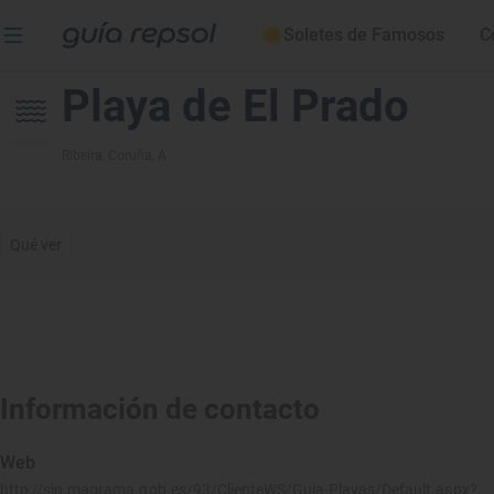
Soletes de Famosos
C
Playa de El Prado
Ribeira
, Coruña, A
Qué ver
Información de contacto
Web
http://sig.magrama.gob.es/93/ClienteWS/Guia-Playas/Default.aspx?