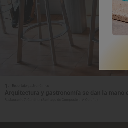
Reportaje gastronómico
Arquitectura y gastronomía se dan la mano
Restaurante ‘A Cantina’ (Santiago de Compostela, A Coruña)