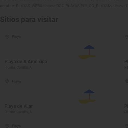
nombre=PLAYAS_WEB&claves=DGC.PLAYAS.PLY_CO_PLAYA&valores=
Sitios para visitar
Playa
Playa de A Ameixida
P
Ribeira, Coruña, A
Ri
Playa
Playa de Vilar
P
Ribeira, Coruña, A
Ri
Playa