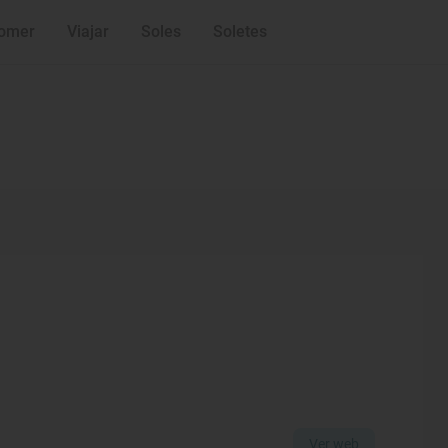
omer
Viajar
Soles
Soletes
Ver web