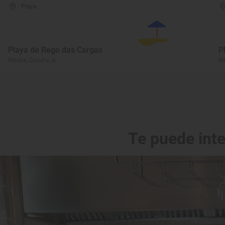
Playa
Playa de Rego das Cargas
P
Ribeira, Coruña, A
Ri
Te puede int