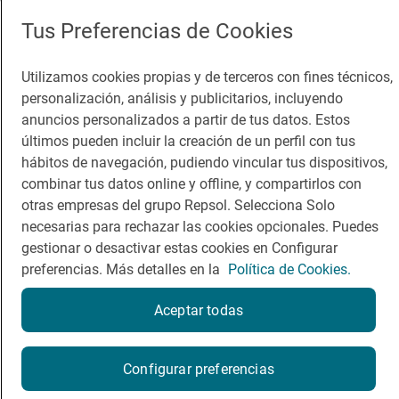
App Store
Google Play
Tus Preferencias de Cookies
Guía Repsol
Enlaces
Utilizamos cookies propias y de terceros con fines técnicos,
personalización, análisis y publicitarios, incluyendo
Comer
Contacto
anuncios personalizados a partir de tus datos. Estos
Viajar
Sala de prensa
últimos pueden incluir la creación de un perfil con tus
hábitos de navegación, pudiendo vincular tus dispositivos,
Dormir
Canal de ética
combinar tus datos online y offline, y compartirlos con
otras empresas del grupo Repsol. Selecciona Solo
necesarias para rechazar las cookies opcionales. Puedes
gestionar o desactivar estas cookies en Configurar
preferencias. Más detalles en la
Política de Cookies.
Política de privacidad
Política de cookies
Nota legal
Condiciones del servicio
Aceptar todas
© Repsol S.A. 2000
- 2026
¿Quieres probarlo?
Configurar preferencias
Por favor, contacta directamente con el restaurante.