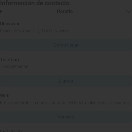
Información de contacto
Horario
Ubicación
Paseo de la Abadía, 2, 31411, Navarra
Cómo llegar
Teléfono
+34948884006
Llamar
Web
https://hotelxabier.com/restaurante-del-hotel-xabier-en-javier-navarra/
Ver web
Instagram