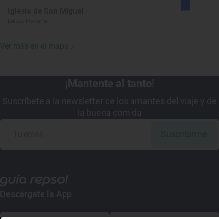
Iglesia de San Miguel
Leitza, Navarra
Ver más en el mapa
¡Mantente al tanto!
Suscríbete a la newsletter de los amantes del viaje y de
la buena comida
Suscribirme
Descárgate la App