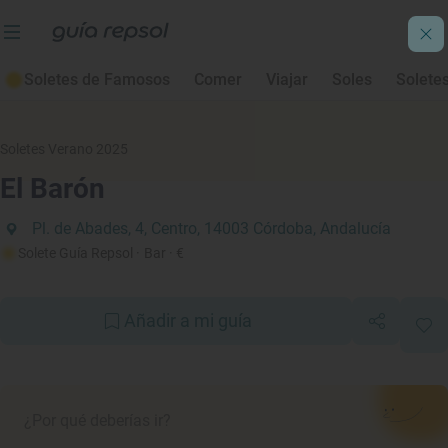
Soletes de Famosos
Comer
Viajar
Soles
Solete
Soletes Verano 2025
El Barón
Pl. de Abades, 4, Centro, 14003 Córdoba, Andalucía
Solete Guía Repsol
· Bar
· €
Añadir a mi guía
¿Por qué deberías ir?