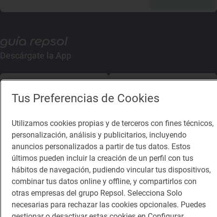
Descárgate la App
App Store
Google Play
Tus Preferencias de Cookies
Guía Repsol
Enlaces
Utilizamos cookies propias y de terceros con fines técnicos,
personalización, análisis y publicitarios, incluyendo
Comer
Contacto
anuncios personalizados a partir de tus datos. Estos
Viajar
Sala de prensa
últimos pueden incluir la creación de un perfil con tus
hábitos de navegación, pudiendo vincular tus dispositivos,
Dormir
Canal de ética
combinar tus datos online y offline, y compartirlos con
otras empresas del grupo Repsol. Selecciona Solo
necesarias para rechazar las cookies opcionales. Puedes
gestionar o desactivar estas cookies en Configurar