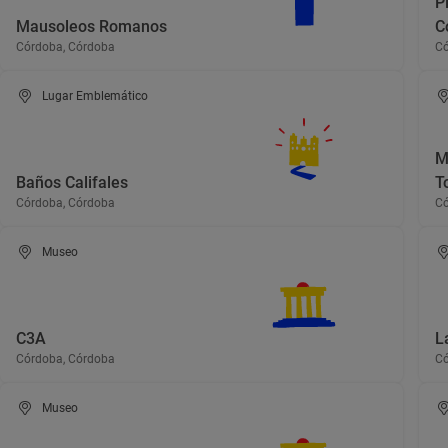
P
Mausoleos Romanos
C
Córdoba, Córdoba
Có
Lugar Emblemático
M
Baños Califales
T
Córdoba, Córdoba
Có
Museo
C3A
L
Córdoba, Córdoba
Có
Museo