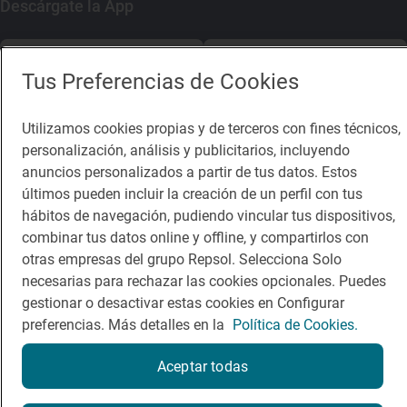
Descárgate la App
App Store
Google Play
Tus Preferencias de Cookies
Guía Repsol
Enlaces
Utilizamos cookies propias y de terceros con fines técnicos,
personalización, análisis y publicitarios, incluyendo
Comer
Contacto
anuncios personalizados a partir de tus datos. Estos
Viajar
Sala de prensa
últimos pueden incluir la creación de un perfil con tus
hábitos de navegación, pudiendo vincular tus dispositivos,
Dormir
Canal de ética
combinar tus datos online y offline, y compartirlos con
otras empresas del grupo Repsol. Selecciona Solo
necesarias para rechazar las cookies opcionales. Puedes
gestionar o desactivar estas cookies en Configurar
preferencias. Más detalles en la
Política de Cookies.
Política de privacidad
Política de cookies
Nota legal
Aceptar todas
Condiciones del servicio
© Repsol S.A. 2000
- 2026