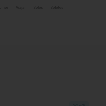
omer
Viajar
Soles
Soletes
Ver web