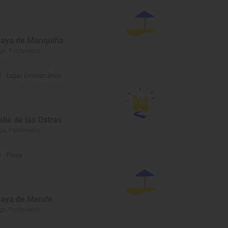
laya de Manquiña
go, Pontevedra
Lugar Emblemático
alle de las Ostras
go, Pontevedra
Playa
laya de Mende
go, Pontevedra