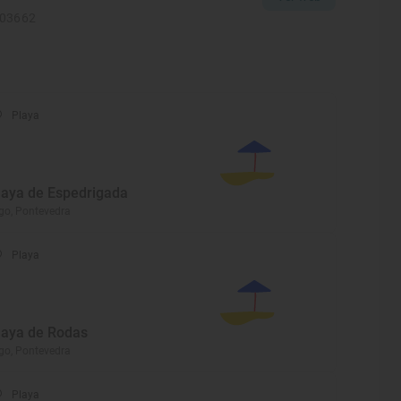
103662
Playa
laya de Espedrigada
go, Pontevedra
Playa
laya de Rodas
go, Pontevedra
Playa