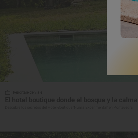
Reportaje de viaje
El hotel boutique donde el bosque y la calm
Descubre los secretos del Hotel-Boutique 'Numa Experimental' en Pontevedra