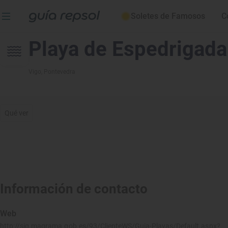
Soletes de Famosos
C
Playa de Espedrigada
Vigo
, Pontevedra
Qué ver
Información de contacto
Web
http://sig.magrama.gob.es/93/ClienteWS/Guia-Playas/Default.aspx?