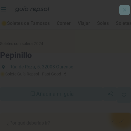
Soletes de Famosos
Comer
Viajar
Soles
Solete
Soletes con solera 2024
Pepinillo
Rúa de Reza, 5, 32003 Ourense
Solete Guía Repsol
· Fast Good
· €
Añadir a mi guía
¿Por qué deberías ir?