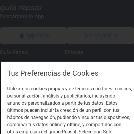
Descárgate la App
App Store
Google Play
Guía Repsol
Enlaces
Comer
Contacto
Tus Preferencias de Cookies
Viajar
Sala de prensa
Utilizamos cookies propias y de terceros con fines técnicos,
Dormir
Canal de ética
personalización, análisis y publicitarios, incluyendo
anuncios personalizados a partir de tus datos. Estos
últimos pueden incluir la creación de un perfil con tus
hábitos de navegación, pudiendo vincular tus dispositivos,
combinar tus datos online y offline, y compartirlos con
Política de privacidad
Política de cookies
Nota legal
otras empresas del grupo Repsol. Selecciona Solo