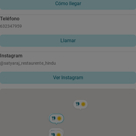
Cómo llegar
Teléfono
632347959
Llamar
Instagram
@satyaraj_restaurente_hindu
Ver Instagram