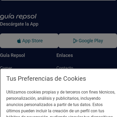
Descárgate la App
App Store
Google Play
Guía Repsol
Enlaces
Comer
Contacto
Tus Preferencias de Cookies
Viajar
Sala de prensa
Dormir
Canal de ética
Utilizamos cookies propias y de terceros con fines técnicos,
personalización, análisis y publicitarios, incluyendo
anuncios personalizados a partir de tus datos. Estos
últimos pueden incluir la creación de un perfil con tus