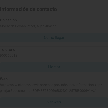
Información de contacto
Ubicación
Molino de Fernán-Pérez, Nijar, Almeria
Cómo llegar
Teléfono
950360012
Llamar
Web
http://www.nijar.es/Servicios/cmsdipro/index.nsf/informacion.xsp?
p=nijar&documentId=EDF48E53DDD6B82DC1257BB900691A31
Ver web