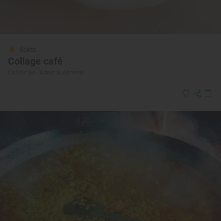
Solete
Collage café
Cafeterías · Almería, Almería