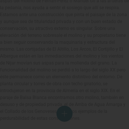
aspas del molino de Fernán-Pérez o Manuel Gil a las afueras de
la pedanía, nos ayuda a sentir el sosiego que allí se respira.
Estamos ante una construcción que pinta el paisaje de la zona
y aunque sea de titularidad privada y con un buen estado de
conservación, su atractivo externo es singular. Sobre una
elevación del terreno sobresale el molino y su propietario tiene
a bien seguir conservando la maquinaria y estructura del
mismo. Las cortijadas de El Altillo, Los Arcos, El Cortijillo y El
Albergue están en las inmediaciones del molino y los vientos
de Nijar movían sus aspas para la molienda del grano. La
funcionalidad del molino se perdió a lo largo del siglo XX pero
éste permanece como un elemento distintivo del entorno. De
planta circular y torres de obra con techo giratorio, se
introdujeron en la provincia de Almería en el siglo XIX. En el
paraje de Balsa Blanca encontramos otro molino, también en
desuso y de propiedad privada, el de Arriba de Agua Amarga y
el Collado de los Genoveses son otros ejemplos de la
perdurabilidad de estas construcciones.