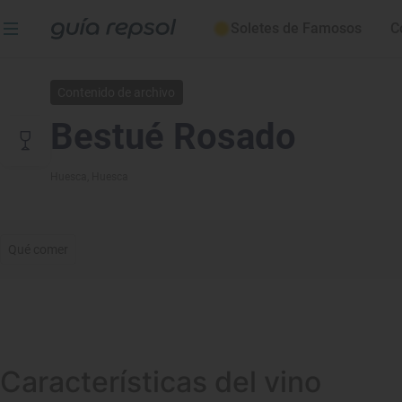
Soletes de Famosos
C
Contenido de archivo
Bestué Rosado
Huesca
, Huesca
Qué comer
Características del vino