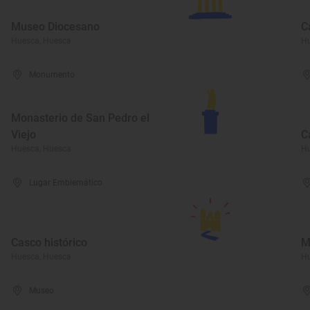
Museo Diocesano
C
Huesca, Huesca
Hu
Monumento
Monasterio de San Pedro el
Viejo
C
Huesca, Huesca
Hu
Lugar Emblemático
Casco histórico
M
Huesca, Huesca
Hu
Museo