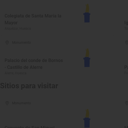
Colegiata de Santa María la
Mayor
I
Alquézar, Huesca
To
Monumento
Palacio del conde de Bornos
- Castillo de Alerre
P
Alerre, Huesca
Fr
Sitios para visitar
Monumento
Convento de San Miguel
M