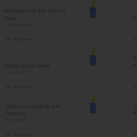
Monasterio de San Pedro el
Viejo
C
Huesca, Huesca
Hu
Monumento
B
Ermita de San Úrbez
P
Fanlo, Huesca
Gr
Monumento
Iglesia parroquial de San
I
Saturnino
R
Broto, Huesca
Is
Monumento