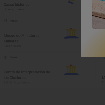
Casco histórico
M
Huesca, Huesca
Hu
Museo
Museo de Miniaturas
M
Militares
F
Jaca, Huesca
Va
Museo
Centro de Interpretación de
los Glaciares
M
Sabiñánigo, Huesca
Fr