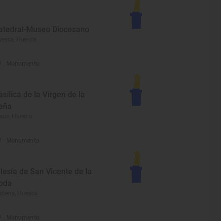
atedral-Museo Diocesano
esca, Huesca
Monumento
asílica de la Virgen de la
eña
aus, Huesca
Monumento
glesia de San Vicente de la
oda
ábena, Huesca
Monumento