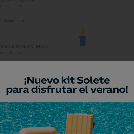
esca, Huesca
Monumento
atedral de Santa María
esca, Huesca
Monumento
atedral-Museo Diocesano
esca, Huesca
Lugar Emblemático