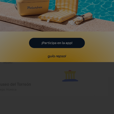
irador de los Buitres
esca, Huesca
Museo
useo de lo Palotiau y la
errería de Embún
lle de Hecho, Huesca
Museo
useo del Torreón
aga, Huesca