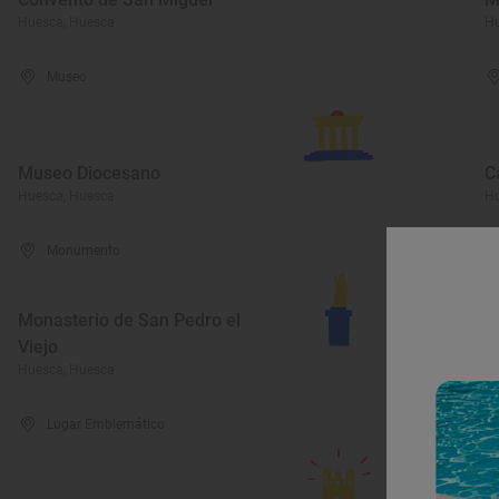
Huesca, Huesca
Hu
Museo
Museo Diocesano
C
Huesca, Huesca
Hu
Monumento
Monasterio de San Pedro el
Viejo
C
Huesca, Huesca
Hu
Lugar Emblemático