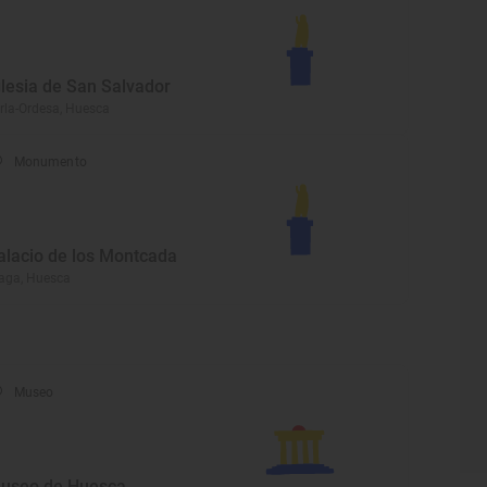
glesia de San Salvador
rla-Ordesa, Huesca
Monumento
alacio de los Montcada
aga, Huesca
Museo
useo de Huesca