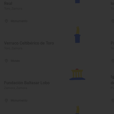
Real
l
Toro, Zamora
To
Monumento
Verraco Celtibérico de Toro
P
Toro, Zamora
To
Museo
I
Fundación Baltasar Lobo
d
Zamora, Zamora
Pu
Monumento