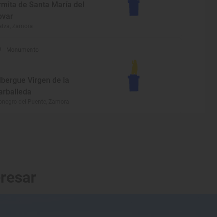
rmita de Santa María del
ovar
lva, Zamora
Monumento
lbergue Virgen de la
arballeda
onegro del Puente, Zamora
eresar