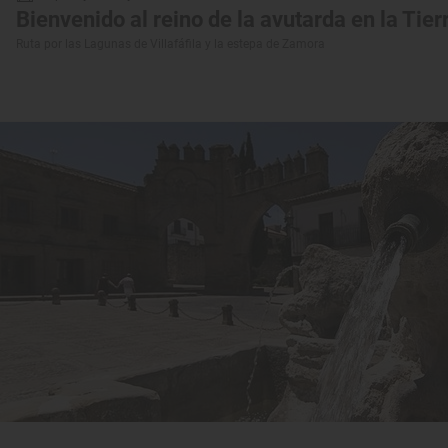
Bienvenido al reino de la avutarda en la Ti
Ruta por las Lagunas de Villafáfila y la estepa de Zamora