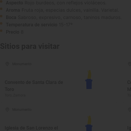
Rojo burdeos, con reflejos violáceos.
Aspecto
Fruta roja, especias dulces, vainilla. Varietal.
Aroma
Sabroso, expresivo, carnoso, taninos maduros.
Boca
15-17º
Temperatura de servicio
8
Precio
Sitios para visitar
Monumento
Convento de Santa Clara de
C
Toro
M
Toro, Zamora
To
Monumento
Iglesia de San Lorenzo el
I