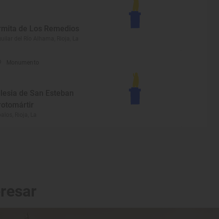
rmita de Los Remedios
uilar del Río Alhama, Rioja, La
Monumento
glesia de San Esteban
rotomártir
alos, Rioja, La
eresar