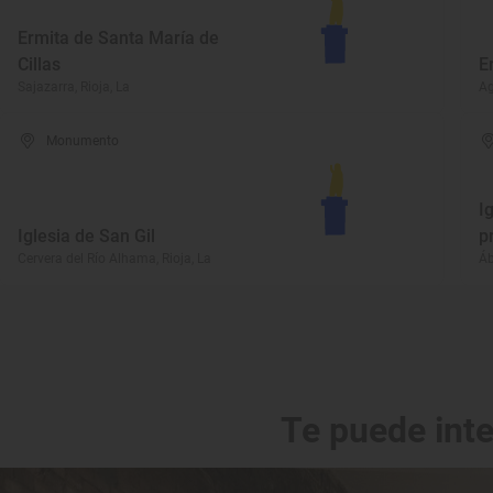
Ermita de Santa María de
Cillas
E
Sajazarra, Rioja, La
Ag
Monumento
I
Iglesia de San Gil
p
Cervera del Río Alhama, Rioja, La
Áb
Te puede int