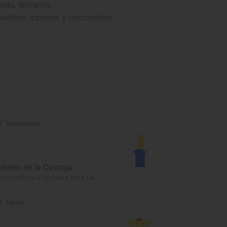
as. Brillante.
inillas, canelas y chocolates.
.
Monumento
olmen de la Cascaja
n Vicente de la Sonsierra, Rioja, La
Museo