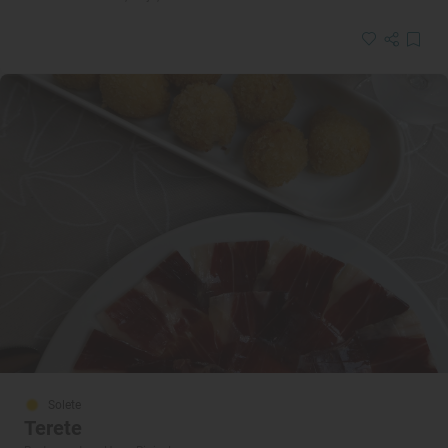
Solete
Terete