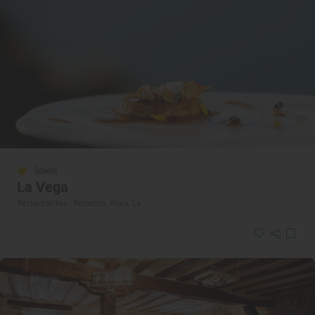
Solete
La Vega
Restaurantes · Rodezno, Rioja, La