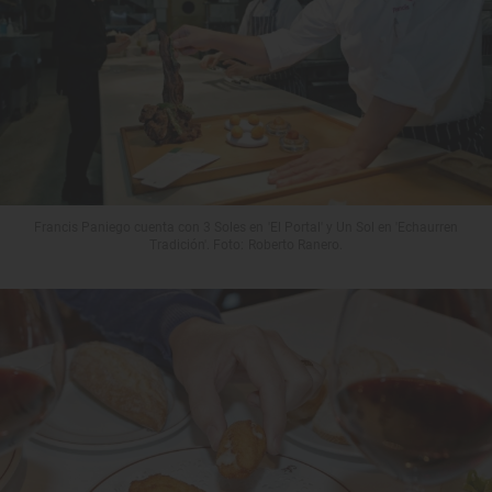
Francis Paniego cuenta con 3 Soles en 'El Portal' y Un Sol en 'Echaurren
Tradición'. Foto: Roberto Ranero.