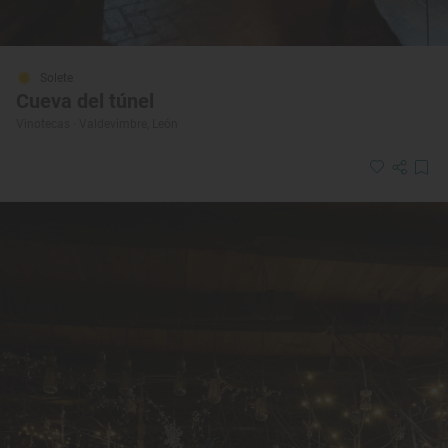
Solete
Cueva del túnel
Vinotecas · Valdevimbre, León