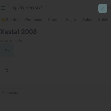
Soletes de Famosos
Comer
Viajar
Soles
Solete
Contenido de archivo
Xestal 2008
Cacabelos
, León
Qué comer