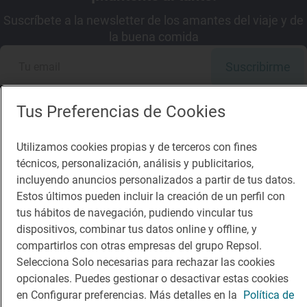
Suscríbete a la newsletter de los amantes del viaje y de
la buena comida
Suscribirme
Tus Preferencias de Cookies
Utilizamos cookies propias y de terceros con fines
Descárgate la App
técnicos, personalización, análisis y publicitarios,
incluyendo anuncios personalizados a partir de tus datos.
App Store
Google Play
Estos últimos pueden incluir la creación de un perfil con
tus hábitos de navegación, pudiendo vincular tus
dispositivos, combinar tus datos online y offline, y
Guía Repsol
Enlaces
compartirlos con otras empresas del grupo Repsol.
Selecciona Solo necesarias para rechazar las cookies
Comer
Contacto
opcionales. Puedes gestionar o desactivar estas cookies
Viajar
Sala de prensa
en Configurar preferencias. Más detalles en la
Política de