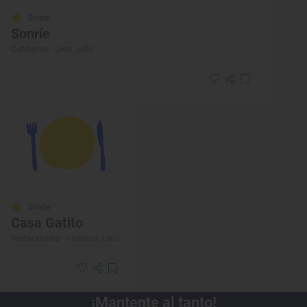
Solete
Sonríe
Cafeterías · León, León
Solete
Casa Gatito
Restaurantes · Valderas, León
¡Mantente al tanto!