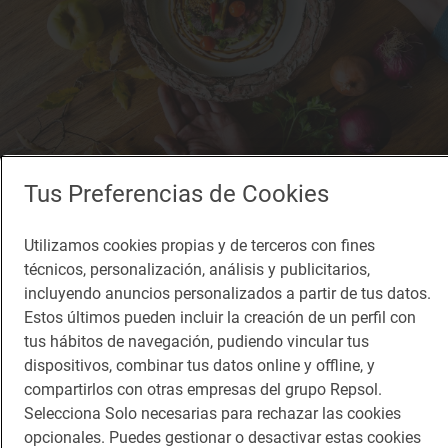
Tus Preferencias de Cookies
Reportaje de viaje
El gusto de la autovía que te lleva a Portugal
Utilizamos cookies propias y de terceros con fines
técnicos, personalización, análisis y publicitarios,
Restaurantes en la A-5: dónde comer rico y barato
incluyendo anuncios personalizados a partir de tus datos.
Estos últimos pueden incluir la creación de un perfil con
tus hábitos de navegación, pudiendo vincular tus
dispositivos, combinar tus datos online y offline, y
compartirlos con otras empresas del grupo Repsol.
Selecciona Solo necesarias para rechazar las cookies
opcionales. Puedes gestionar o desactivar estas cookies