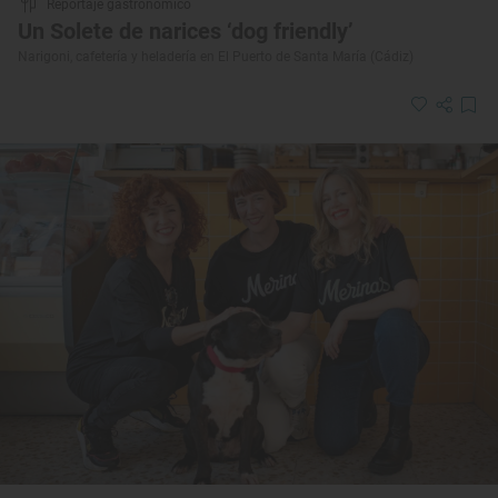
Reportaje gastronómico
Un Solete de narices ‘dog friendly’
Narigoni, cafetería y heladería en El Puerto de Santa María (Cádiz)