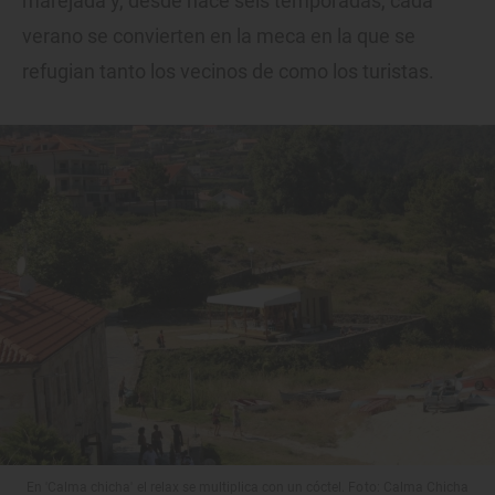
marejada y, desde hace seis temporadas, cada
verano se convierten en la meca en la que se
refugian tanto los vecinos de como los turistas.
En 'Calma chicha' el relax se multiplica con un cóctel. Foto: Calma Chicha