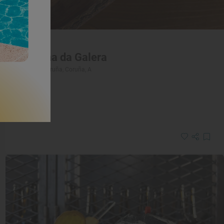
Solete
Taberna da Galera
Bares · A Coruña, Coruña, A