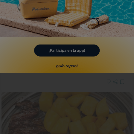
Solete
Taberna del Chato Pecess
Bares · Belalcázar, Córdoba