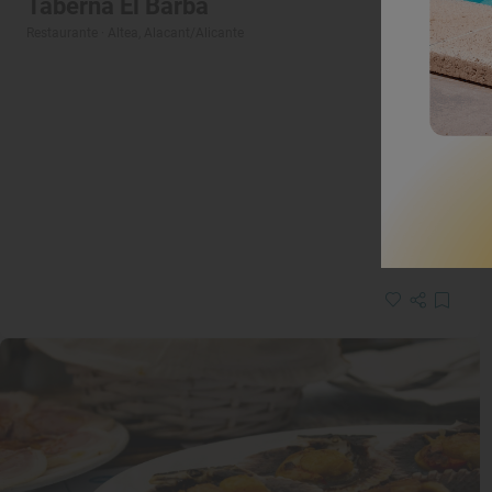
Taberna El Barba
Restaurante · Altea, Alacant/Alicante