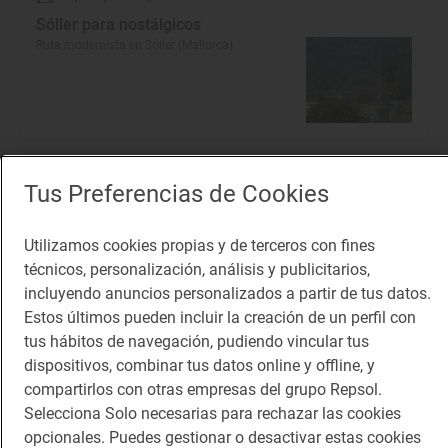
Sóller para nostálgicos
Ruta modernista en Sóller (Mallorca)
'COLMADO SANTO DOMINGO'
- Sant Domingo, 1. Palma
Tus Preferencias de Cookies
de Mallorca. Tel. 971 71 48 87.
Utilizamos cookies propias y de terceros con fines
técnicos, personalización, análisis y publicitarios,
incluyendo anuncios personalizados a partir de tus datos.
Estos últimos pueden incluir la creación de un perfil con
tus hábitos de navegación, pudiendo vincular tus
dispositivos, combinar tus datos online y offline, y
compartirlos con otras empresas del grupo Repsol.
Selecciona Solo necesarias para rechazar las cookies
opcionales. Puedes gestionar o desactivar estas cookies