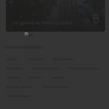
6
Ver galería de fotos completa
Temas relacionados
Qué ver
Catedrales
Monumentos
Municipios
Barcelona capital
Provincia Barcelona
Cataluña
Dónde ir
Destinos
Destinos urbanos
Planes turísticos
Turismo urbano