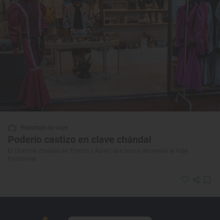
Reportaje de viaje
Poderío castizo en clave chándal
El Chandal chulapo de ‘Fornos y Apolo’ que busca reinventar el traje
tradicional