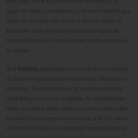
Noel, aquí viene el Olentzero en Navidad (sí, sí,
luego los Reyes, ya sabemos), en una tradición que
cada vez se hace más fuerte y recorre desde el
Ensanche (calle Amaya y la arteria principal de
Carlos III) hasta Lo Viejo y lo más emblemático de
la ciudad.
Si la
Estafeta
parecía patrimonio de los corredores
de San Fermín, en estas fechas es de Olentzero y
los niños. “En Pamplona, el 24 pueden participar
unas 800 personas en el desfile. No puede haber
nada mecánico, están todos los carros tirados por
animales, hay bueyes con carretas, y en los carros
van muchos niños. Los animales vienen desde un
pueblo llamado Leitza, desde donde viene por