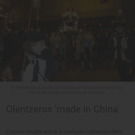
El Olentzero pasa delante del Café Niza, un clásico pamplonés. Foto:
Asociación Amigos de Olentzero de Pamplona.
Olentzeros 'made in China'
Curioso resulta entrar a cualquier comercio chino