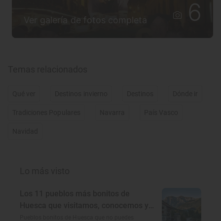
6
Ver galería de fotos completa
Temas relacionados
Qué ver
Destinos invierno
Destinos
Dónde ir
Tradiciones Populares
Navarra
País Vasco
Navidad
Lo más visto
Los 11 pueblos más bonitos de
Huesca que visitamos, conocemos y
amamos
Pueblos bonitos de Huesca que no puedes