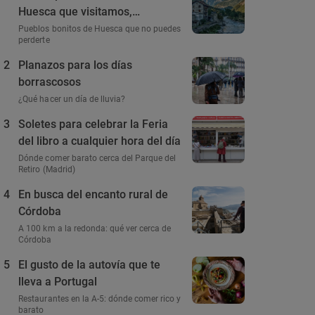
Huesca que visitamos,
conocemos y amamos
Pueblos bonitos de Huesca que no puedes
perderte
2
Planazos para los días
borrascosos
¿Qué hacer un día de lluvia?
3
Soletes para celebrar la Feria
del libro a cualquier hora del día
Dónde comer barato cerca del Parque del
Retiro (Madrid)
4
En busca del encanto rural de
Córdoba
A 100 km a la redonda: qué ver cerca de
Córdoba
5
El gusto de la autovía que te
lleva a Portugal
Restaurantes en la A-5: dónde comer rico y
barato