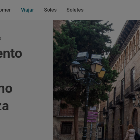
omer
Viajar
Soles
Soletes
a
ento
eno
za