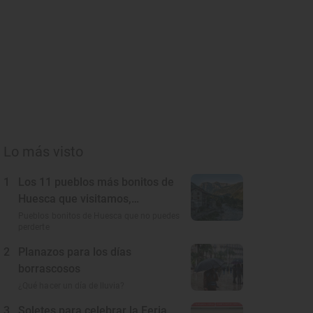
Lo más visto
1
Los 11 pueblos más bonitos de
Huesca que visitamos,
conocemos y amamos
Pueblos bonitos de Huesca que no puedes
perderte
2
Planazos para los días
borrascosos
¿Qué hacer un día de lluvia?
3
Soletes para celebrar la Feria