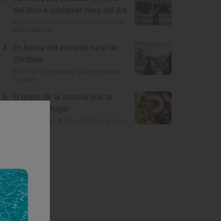
del libro a cualquier hora del día
Dónde comer barato cerca del Parque del
Retiro (Madrid)
4
En busca del encanto rural de
Córdoba
A 100 km a la redonda: qué ver cerca de
Córdoba
5
El gusto de la autovía que te
lleva a Portugal
Restaurantes en la A-5: dónde comer rico y
barato