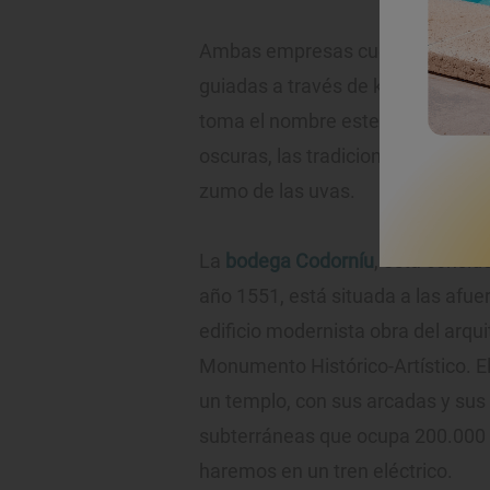
Ambas empresas cuentan con inst
guiadas a través de kilómetros de
toma el nombre este tesoro líquid
oscuras, las tradicionales botell
zumo de las uvas.
La
bodega Codorníu
, está consid
año 1551, está situada a las afue
edificio modernista obra del arqui
Monumento Histórico-Artístico. El
un templo, con sus arcadas y sus v
subterráneas que ocupa 200.000 
haremos en un tren eléctrico.