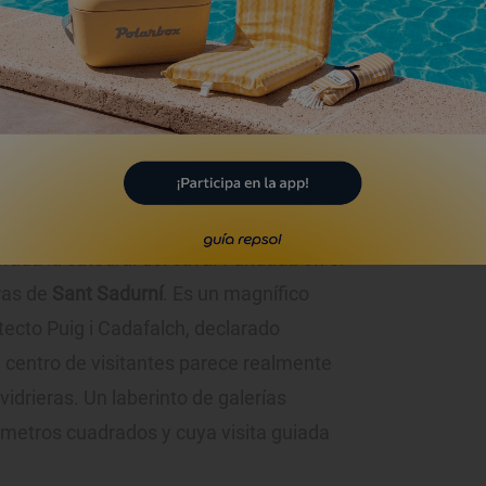
alaciones que se recorren en visitas
 galerías bajo tierra –las cavas, de donde
o–, donde reposan, inclinadas y a
as de vidrio que guardan y maduran el
erada la catedral del cava. Fundada en el
ras de
Sant Sadurní
. Es un magnífico
tecto Puig i Cadafalch, declarado
 centro de visitantes parece realmente
idrieras. Un laberinto de galerías
metros cuadrados y cuya visita guiada