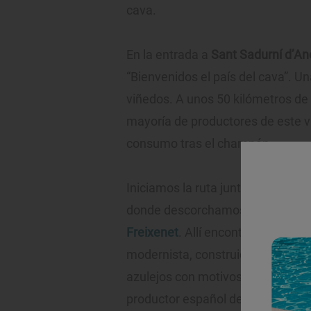
cava.
En la entrada a
Sant Sadurní d’An
“Bienvenidos el país del cava”. Un
viñedos. A unos 50 kilómetros de 
mayoría de productores de este 
consumo tras el champán.
Iniciamos la ruta junto a la
estaci
donde descorchamos el primer no
Freixenet
. Allí encontraremos su 
modernista, construida en 1927, 
azulejos con motivos vinícolas. F
productor español de cava.