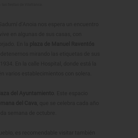
 las fiestas de Vilafranca.
t Sadurní d’Anoia nos espera un encuentro
vive en algunas de sus casas, con
orjado. En la
plaza de Manuel Raventós
detenernos mirando las etiquetas de sus
1934. En la calle Hospital, donde está la
n varios establecimientos con solera.
laza del Ayuntamiento
. Este espacio
mana del Cava
, que se celebra cada año
unda semana de octubre.
pueblo, es recomendable visitar también