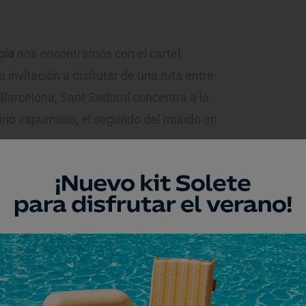
oia
nos encontramos con el cartel:
a invitación a disfrutar de una ruta entre
Barcelona, Sant Sadurní concentra a la
vino espumoso, el segundo del mundo en
ón de trenes
de Sant Sadurní d’Anoia,
mbre propio que sabe a fiesta:
sede, histórico ejemplo del arte
que exhibe en su fachada bellísimos
reixenet es, junto con
Codorníu
, el mayor