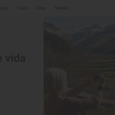
omer
Viajar
Soles
Soletes
e vida