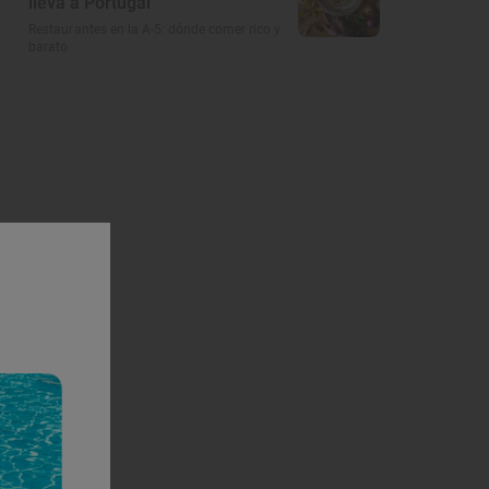
lleva a Portugal
Restaurantes en la A-5: dónde comer rico y
barato