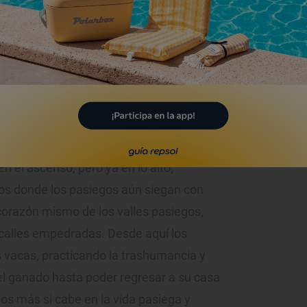
pasiegas junto con Vega de Pas y San
 de Riomiera nos enfrentamos a la
naturaleza, en un paisaje bucólico, de
r peñascos, grandes arboledas y verdes
ando veremos alguna solitaria cabaña.
por el valle y ascendiendo por la
 En el ascenso, pero ya en lo alto,
os donde los pasiegos aún siegan con
l corazón mismo de los valles pasiegos,
calles empedradas. Desde aquí los
 vacas, practicando la trashumancia y
l ganado hasta poder regresar a su casa
s más si cabe en la vida pasiega y