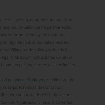
 y de la costa, aparece ante nuestros
la original. Aquella que ha permanecido
a misma forma de vida y las mismas
re. Siguiendo el curso del río Pisueña
ente a
Villacarriedo
y
Selaya
, dos de los
asiega. Ambas son poblaciones de bellas
blasones pertenecientes a viejos linajes.
es el
palacio de Soñanes
, en Villacarriedo.
oyas arquitectónicas de Cantabria.
VIII sobre una torre de 1516, dos de sus
roco-churrigueresco; y ha sufrido varias