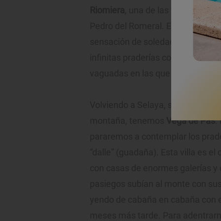
Riomiera
, una de las tres villas 
Pedro del Romeral. En San Roque
sensación de soledad frente a la 
infinitas praderías coronadas po
vaguadas en las que de vez en cu
Volviendo a Selaya, serpenteando 
montaña, tenemos
Vega de Pas
.
pararemos a contemplar los prad
“dalle” (guadaña). Esta villa es e
con casas de enormes galerías y 
pasiegos subían al monte con sus
yendo de cabaña en cabaña con e
meses más tarde. Para adentrarno