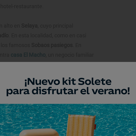
hotel-restaurante.
n alto en
Selaya
, cuyo principal
adío
. En esta localidad, como en casi
an los famosos
Sobaos pasiegos
. En
entra
casa El Macho
, un negocio familiar
años 50 con una pequeña taberna-tienda
obaos y Quesadas a toda España.
de los valles pasiegos, con casas de
radas
marcal, alcanzaremos
San Roque de