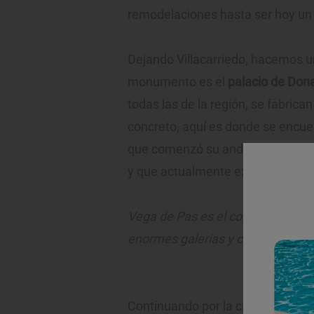
remodelaciones hasta ser hoy un 
Dejando Villacarriedo, hacemos u
monumento es el
palacio de Don
todas las de la región, se fabric
concreto, aquí es donde se encu
que comenzó su andadura en los 
y que actualmente exporta sus S
Vega de Pas es el corazón mismo 
enormes galerías y calles emped
Continuando por la carretera co