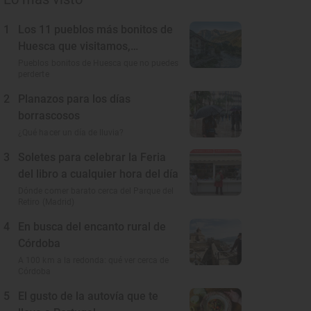
1
Los 11 pueblos más bonitos de
Huesca que visitamos,
conocemos y amamos
Pueblos bonitos de Huesca que no puedes
perderte
2
Planazos para los días
borrascosos
¿Qué hacer un día de lluvia?
3
Soletes para celebrar la Feria
del libro a cualquier hora del día
Dónde comer barato cerca del Parque del
Retiro (Madrid)
4
En busca del encanto rural de
Córdoba
A 100 km a la redonda: qué ver cerca de
Córdoba
5
El gusto de la autovía que te