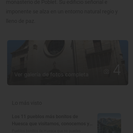
monasterio de Poblet. Su edificio señorial e
imponente se alza en un entorno natural regio y
lleno de paz.
4
Ver galería de fotos completa
Lo más visto
Los 11 pueblos más bonitos de
Huesca que visitamos, conocemos y
amamos
Pueblos bonitos de Huesca que no puedes