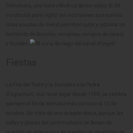
l’Almenara, una torre cilíndrica de los siglos XI-XII
construida para vigilar las incursiones sarracenas.
Unas escalas de metal permiten subir y admirar un
horizonte de llanuras, serranías, campos de cereal
y frutales en la zona de riego del canal d’Urgell.
Fiestas
La Fira del Torró y la Xocolata a la Pedra
d’Agramunt, que tiene lugar desde 1989, se celebra
siempre el fin de semana más cercano al 12 de
octubre. Se trata de una ocasión única, porque las
calles y plazas del centro urbano se llenan de
puestos de artesanía y se pueden ver muestras de