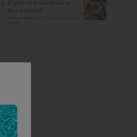
5
El gusto de la autovía que te
lleva a Portugal
Restaurantes en la A-5: dónde comer rico y
barato