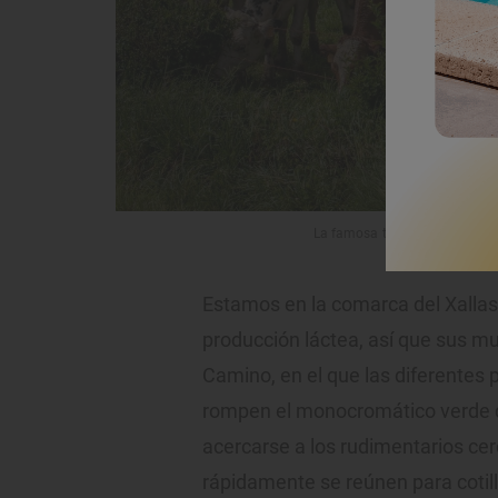
La famosa ternera gallega se c
Estamos en la comarca del Xallas
producción láctea, así que sus m
Camino, en el que las diferentes 
rompen el monocromático verde d
acercarse a los rudimentarios cer
rápidamente se reúnen para cotil