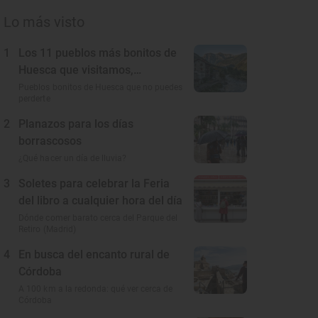
Lo más visto
1
Los 11 pueblos más bonitos de
Huesca que visitamos,
conocemos y amamos
Pueblos bonitos de Huesca que no puedes
perderte
2
Planazos para los días
borrascosos
¿Qué hacer un día de lluvia?
3
Soletes para celebrar la Feria
del libro a cualquier hora del día
Dónde comer barato cerca del Parque del
Retiro (Madrid)
4
En busca del encanto rural de
Córdoba
A 100 km a la redonda: qué ver cerca de
Córdoba