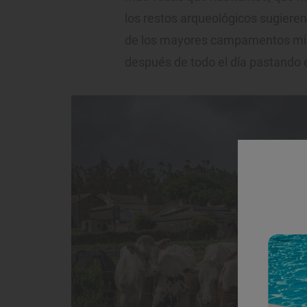
los restos arqueológicos sugieren q
de los mayores campamentos mili
después de todo el día pastando