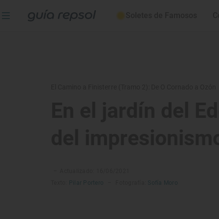
Soletes de Famosos
C
El Camino a Finisterre (Tramo 2): De O Cornado a Ozón
En el jardín del E
del impresionism
–
Actualizado: 16/06/2021
Texto:
Pilar Portero
–
Fotografía:
Sofía Moro