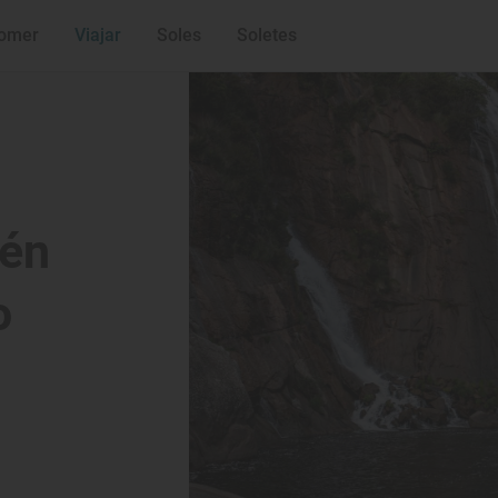
omer
Viajar
Soles
Soletes
dén
o