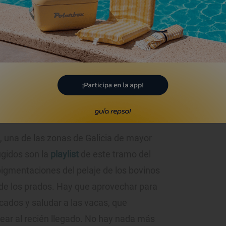
ría en estas tierras agrícolas y ganaderas.
, una de las zonas de Galicia de mayor
ugidos son la
playlist
de este tramo del
pigmentaciones del pelaje de los bovinos
e los prados. Hay que aprovechar para
cados y saludar a las vacas, que
lear al recién llegado. No hay nada más