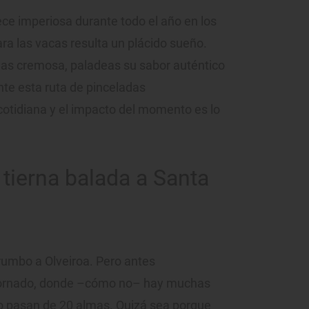
ce imperiosa durante todo el año en los
ara las vacas resulta un plácido sueño.
as cremosa, paladeas su sabor auténtico
nte esta ruta de pinceladas
cotidiana y el impacto del momento es lo
tierna balada a Santa
rumbo a Olveiroa. Pero antes
Cornado, donde –cómo no– hay muchas
o pasan de 20 almas. Quizá sea porque