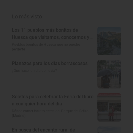
Lo más visto
Los 11 pueblos más bonitos de
Huesca que visitamos, conocemos y
amamos
Pueblos bonitos de Huesca que no puedes
perderte
Planazos para los días borrascosos
¿Qué hacer un día de lluvia?
Soletes para celebrar la Feria del libro
a cualquier hora del día
Dónde comer barato cerca del Parque del Retiro
(Madrid)
En busca del encanto rural de