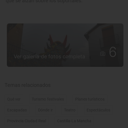
que se alzan sobre los soportales.
6
Ver galería de fotos completa
Temas relacionados
Qué ver
Turismo festivales
Planes turísticos
Escapadas
Dónde ir
Teatro
Espectáculos
Provincia Ciudad Real
Castilla-La Mancha