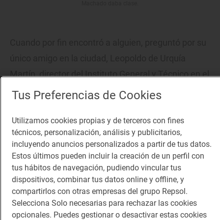
Machado daba clase.
Cuando por fin encontró a alguien, preguntó por su
único amigo en la ciudad, Leopoldo de Urquía
Martín, director del Instituto General y Técnico en el
que el poeta iba a tomar posesión de su cátedra,
Tus Preferencias de Cookies
pero le respondieron que se encontraba en "la
Utilizamos cookies propias y de terceros con fines
agonía". Tras el primer impacto, Machado
técnicos, personalización, análisis y publicitarios,
descubrió que, lejos de estar cercano a la muerte,
incluyendo anuncios personalizados a partir de tus datos.
Urquía se encontraba bebiendo vino en la
Estos últimos pueden incluir la creación de un perfil con
tus hábitos de navegación, pudiendo vincular tus
concurrida taberna de 'La Agonía'.
dispositivos, combinar tus datos online y offline, y
compartirlos con otras empresas del grupo Repsol.
Selecciona Solo necesarias para rechazar las cookies
opcionales. Puedes gestionar o desactivar estas cookies