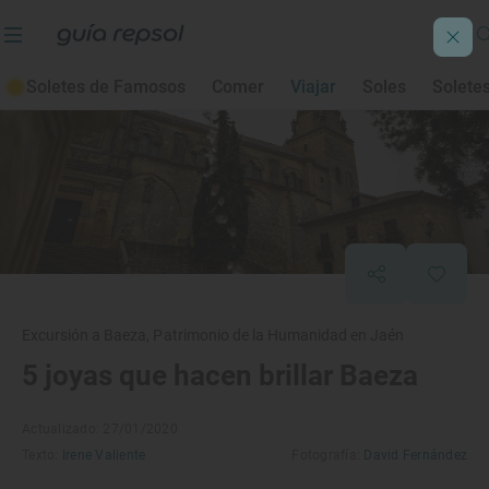
Soletes de Famosos
Comer
Viajar
Soles
Solete
Excursión a Baeza, Patrimonio de la Humanidad en Jaén
5 joyas que hacen brillar Baeza
Actualizado: 27/01/2020
Texto:
Irene Valiente
Fotografía:
David Fernández