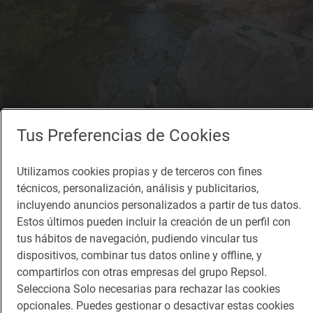
Tus Preferencias de Cookies
Reportaje de viaje
Buscando el baño del monje por un prepirineo
Utilizamos cookies propias y de terceros con fines
selvático
técnicos, personalización, análisis y publicitarios,
Ruta por el barranco de Sant Aniol D´Aguja en Sadernes (Girona)
incluyendo anuncios personalizados a partir de tus datos.
Estos últimos pueden incluir la creación de un perfil con
tus hábitos de navegación, pudiendo vincular tus
dispositivos, combinar tus datos online y offline, y
compartirlos con otras empresas del grupo Repsol.
Selecciona Solo necesarias para rechazar las cookies
opcionales. Puedes gestionar o desactivar estas cookies