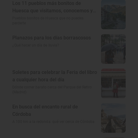
Los 11 pueblos más bonitos de
Huesca que visitamos, conocemos y
amamos
Pueblos bonitos de Huesca que no puedes
perderte
Planazos para los días borrascosos
¿Qué hacer un día de lluvia?
Soletes para celebrar la Feria del libro
a cualquier hora del día
Dónde comer barato cerca del Parque del Retiro
(Madrid)
En busca del encanto rural de
Córdoba
A 100 km a la redonda: qué ver cerca de Córdoba