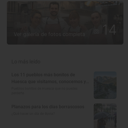
14
Ver galería de fotos completa
Lo más leído
Los 11 pueblos más bonitos de
Huesca que visitamos, conocemos y
amamos
Pueblos bonitos de Huesca que no puedes
perderte
Planazos para los días borrascosos
¿Qué hacer un día de lluvia?