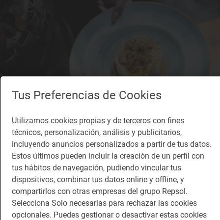
Tus Preferencias de Cookies
Utilizamos cookies propias y de terceros con fines
técnicos, personalización, análisis y publicitarios,
incluyendo anuncios personalizados a partir de tus datos.
Reportaje gastronómico
Estos últimos pueden incluir la creación de un perfil con
El barrio de Teatinos en siete templos del
tus hábitos de navegación, pudiendo vincular tus
tapeo malagueño
dispositivos, combinar tus datos online y offline, y
Ruta de tapas por el barrio de Teatinos de Málaga
compartirlos con otras empresas del grupo Repsol.
Selecciona Solo necesarias para rechazar las cookies
opcionales. Puedes gestionar o desactivar estas cookies