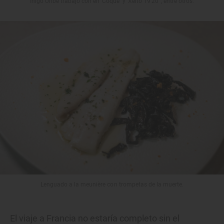
Íñigo Uribe trabajó con en ‘Coque’ y ‘Xeito 19'20"’, entre otros.
Lenguado a la meunière con trompetas de la muerte.
El viaje a Francia no estaría completo sin el