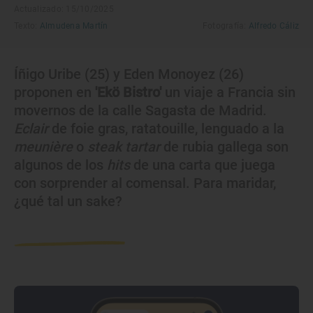
Actualizado: 15/10/2025
Texto:
Almudena Martín
Fotografía:
Alfredo Cáliz
Íñigo Uribe (25) y Eden Monoyez (26)
proponen en
'Ekö Bistro'
un viaje a Francia sin
movernos de la calle Sagasta de Madrid.
Eclair
de foie gras, ratatouille, lenguado a la
meunière
o
steak tartar
de rubia gallega son
algunos de los
hits
de una carta que juega
con sorprender al comensal. Para maridar,
¿qué tal un sake?