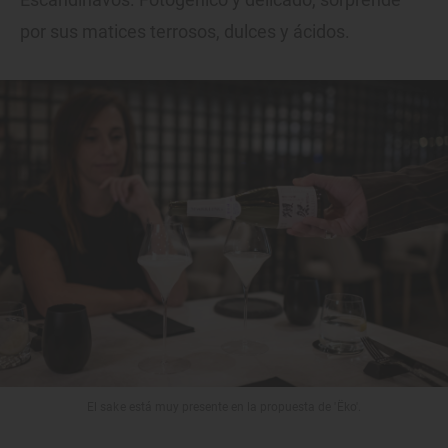
por sus matices terrosos, dulces y ácidos.
El sake está muy presente en la propuesta de 'Ëko'.