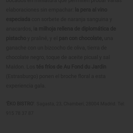
bocados en miniatura que permiten probar varias
elaboraciones sin empachar:
la pera al vino
especiada
con sorbete de naranja sanguina y
anacardos, l
a milhoja rellena de diplomática de
pistacho
y praliné, y el
pan con chocolate,
una
ganache con un bizcocho de oliva, tierra de
chocolate negro, toque de aceite picual y sal
Maldon. Los
tés fríos de Au Fond du Jardin
(Estrasburgo) ponen el broche floral a esta
experiencia gala.
'ËKO BISTRO'
. Sagasta, 23, Chamberí, 28004 Madrid. Tel:
915 78 37 87