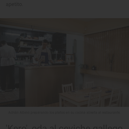
apetito.
Adrián Albino preparando los platos en su cocina abierta al restaurante.
'Kero', oda al ceviche gallego