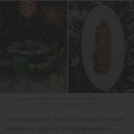
Un rincón donde degustar el magret de pato con pepino encurtido y salsa
agridulce con sirope de agave y kimchi.
¿Cocina bastarda? "Productos de aquí con formas
de cocinar y matices y técnicas de todos los