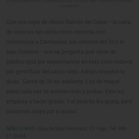
El corte, preparación y presentación del 'bicudo á feira' marinado con aceite
y pimentón.
Con una copa de ribeiro Ramón del Casar –la carta
de vinos es tan corta como correcta, con
referencias a Cambados, los cañones del Sil y el
bajo Ourense– uno se pregunta qué clase de
público opta por experimentar en esta zona todavía
por gentrificar del casco viejo. Adrián resuelve la
duda: "Gente de 26 en adelante. Los de mayor
edad cada vez se animan más a probar. Esto les
empieza a hacer gracia. Y el picante les gusta, pero
avisamos antes por si acaso".
NIÑO CORVO
- Rua de San Francisco, 13. Vigo. Tel. 986
11 50 64.