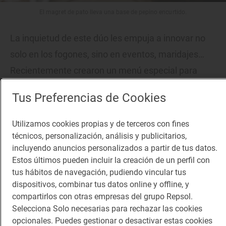
El magret de pato lleva una base de pepino encurtido.
La inquietud de este dúo les empuja a innovar no
solo en los fogones, sino en eventos, maridajes…
Recientemente crearon un menú especial para
tomar con cavas. Un modo de mantener en vilo a
Tus Preferencias de Cookies
ese público variopinto que les visita. Cuenta Diego,
que entre el gentío, las primeras citas de jóvenes
Utilizamos cookies propias y de terceros con fines
parejas se están convirtiendo en marca de la casa.
técnicos, personalización, análisis y publicitarios,
incluyendo anuncios personalizados a partir de tus datos.
Y lo efímero, en su mayor hándicap. ¡La gente
Estos últimos pueden incluir la creación de un perfil con
quiere repetir y no puede! ¡Ojalá fuesen esos todos
tus hábitos de navegación, pudiendo vincular tus
los problemas!
dispositivos, combinar tus datos online y offline, y
compartirlos con otras empresas del grupo Repsol.
Selecciona Solo necesarias para rechazar las cookies
opcionales. Puedes gestionar o desactivar estas cookies