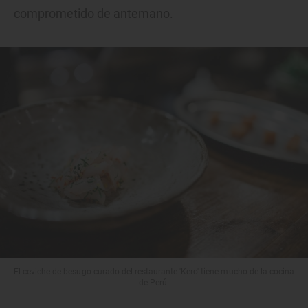
comprometido de antemano.
El ceviche de besugo curado del restaurante 'Kero' tiene mucho de la cocina
de Perú.