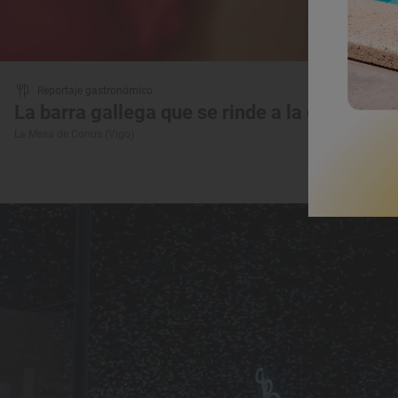
Reportaje gastronómico
La barra gallega que se rinde a la cuchara
La Mesa de Conus (Vigo)