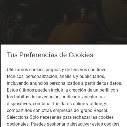
Tus Preferencias de Cookies
La bodega cuenta con unas condiciones de temperatura y humedad
Utilizamos cookies propias y de terceros con fines
perfectas para el envejecimiento del vino.
técnicos, personalización, análisis y publicitarios,
incluyendo anuncios personalizados a partir de tus datos.
Cabalgando las olas en un pantano del seco Aragón
Estos últimos pueden incluir la creación de un perfil con
‘Kitesurf’ en el embalse de La Loteta (Zaragoza)
tus hábitos de navegación, pudiendo vincular tus
dispositivos, combinar tus datos online y offline, y
compartirlos con otras empresas del grupo Repsol.
Entre uno y otro, incluso por debajo, mucho donde
Selecciona Solo necesarias para rechazar las cookies
elegir. Por ejemplo Microscópico, cuya primera
opcionales. Puedes gestionar o desactivar estas cookies