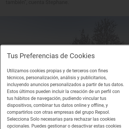
también", cuenta Stephane.
Tus Preferencias de Cookies
Utilizamos cookies propias y de terceros con fines
técnicos, personalización, análisis y publicitarios,
incluyendo anuncios personalizados a partir de tus datos.
Estos últimos pueden incluir la creación de un perfil con
tus hábitos de navegación, pudiendo vincular tus
dispositivos, combinar tus datos online y offline, y
El paseo que rodea la finca, pura desconexión.
compartirlos con otras empresas del grupo Repsol.
Selecciona Solo necesarias para rechazar las cookies
"Creo que la restauración le da un sentido especial
opcionales. Puedes gestionar o desactivar estas cookies