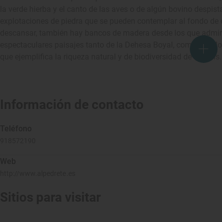
la verde hierba y el canto de las aves o de algún bovino despist
explotaciones de piedra que se pueden contemplar al fondo de
descansar, también hay bancos de madera desde los que admirar
espectaculares paisajes tanto de la Dehesa Boyal, como del Mon
que ejemplifica la riqueza natural y de biodiversidad de un país.
Información de contacto
Teléfono
918572190
Web
http://www.alpedrete.es
Sitios para visitar