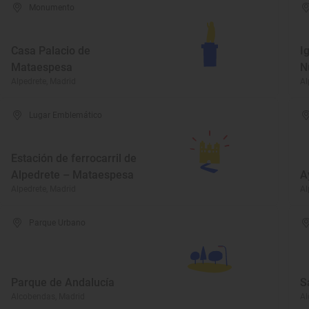
Monumento
Casa Palacio de
I
Mataespesa
N
Alpedrete, Madrid
Al
Lugar Emblemático
Estación de ferrocarril de
Alpedrete – Mataespesa
A
Alpedrete, Madrid
Al
Parque Urbano
Parque de Andalucía
S
Alcobendas, Madrid
Al