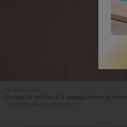
Reportaje de viaje
Cuando la música y la energía tocan la mis
Evento 'Dani Fernández feat. Energy con Repsol'