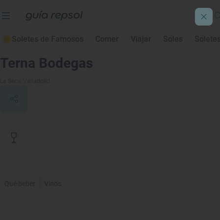
Soletes de Famosos
Comer
Viajar
Soles
Solete
Contenido de archivo
Terna Bodegas
La Seca
, Valladolid
Qué beber
Vinos