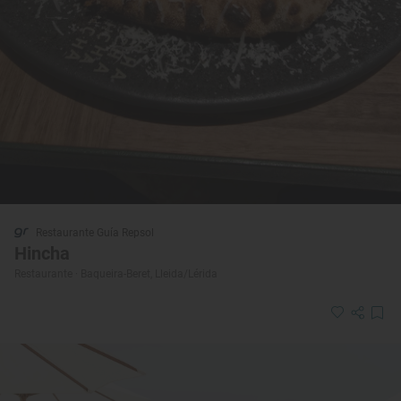
Restaurante Guía Repsol
Hincha
Restaurante · Baqueira-Beret, Lleida/Lérida