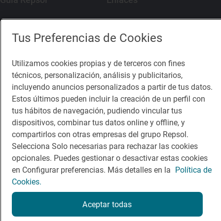
Comer
Contacto
Tus Preferencias de Cookies
Viajar
Sala de prensa
Dormir
Canal de ética
Utilizamos cookies propias y de terceros con fines
técnicos, personalización, análisis y publicitarios,
incluyendo anuncios personalizados a partir de tus datos.
Estos últimos pueden incluir la creación de un perfil con
tus hábitos de navegación, pudiendo vincular tus
dispositivos, combinar tus datos online y offline, y
Política de privacidad
Política de cookies
Nota legal
compartirlos con otras empresas del grupo Repsol.
Condiciones del servicio
Selecciona Solo necesarias para rechazar las cookies
© Repsol S.A. 2000
- 2026
opcionales. Puedes gestionar o desactivar estas cookies
en Configurar preferencias. Más detalles en la
Política de
Cookies.
Aceptar todas