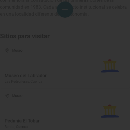
conmemora la constitución de las primeras Cortes de la
comunidad en 1983. Cada año, el acto institucional se celebra
en una localidad diferente de la autonomía.
Sitios para visitar
Museo
Museo del Labrador
Las Pedroñeras, Cuenca
Museo
Pedanía El Tobar
Beteta, Cuenca