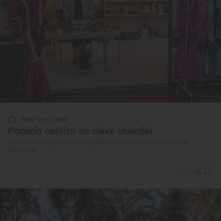
Reportaje de viaje
Poderío castizo en clave chándal
El Chandal chulapo de ‘Fornos y Apolo’ que busca reinventar el traje
tradicional