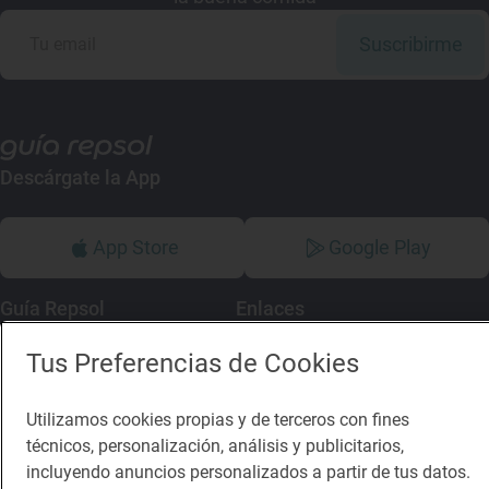
Suscribirme
Descárgate la App
App Store
Google Play
Guía Repsol
Enlaces
Tus Preferencias de Cookies
Comer
Contacto
Viajar
Sala de prensa
Utilizamos cookies propias y de terceros con fines
Dormir
Canal de ética
técnicos, personalización, análisis y publicitarios,
incluyendo anuncios personalizados a partir de tus datos.