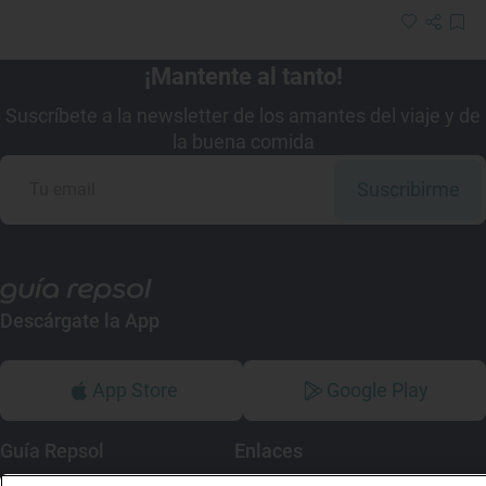
¡Mantente al tanto!
Suscríbete a la newsletter de los amantes del viaje y de
la buena comida
Suscribirme
Descárgate la App
App Store
Google Play
Guía Repsol
Enlaces