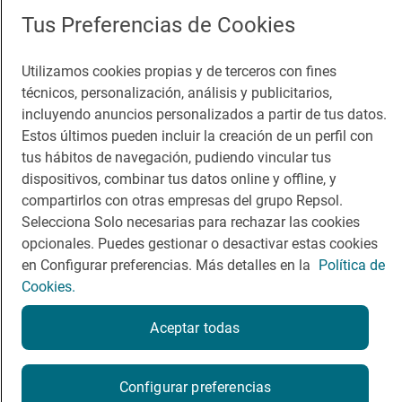
Comer
Contacto
Tus Preferencias de Cookies
Viajar
Sala de prensa
Utilizamos cookies propias y de terceros con fines
Dormir
Canal de ética
técnicos, personalización, análisis y publicitarios,
incluyendo anuncios personalizados a partir de tus datos.
Estos últimos pueden incluir la creación de un perfil con
tus hábitos de navegación, pudiendo vincular tus
dispositivos, combinar tus datos online y offline, y
Política de privacidad
Política de cookies
Nota legal
compartirlos con otras empresas del grupo Repsol.
Condiciones del servicio
Selecciona Solo necesarias para rechazar las cookies
© Repsol S.A. 2000
- 2026
opcionales. Puedes gestionar o desactivar estas cookies
en Configurar preferencias. Más detalles en la
Política de
Cookies.
Aceptar todas
Configurar preferencias